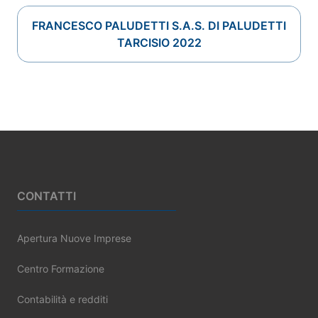
FRANCESCO PALUDETTI S.A.S. DI PALUDETTI
TARCISIO 2022
Footer
CONTATTI
Apertura Nuove Imprese
Centro Formazione
Contabilità e redditi