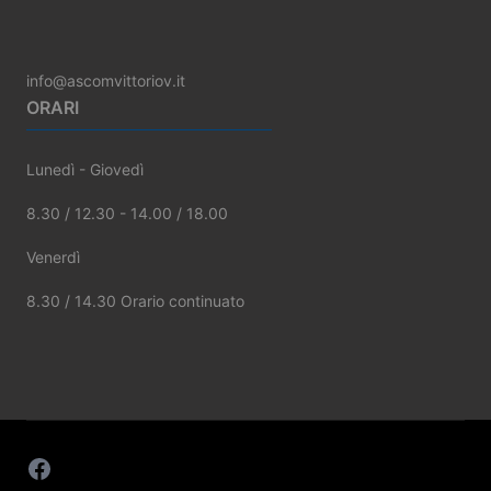
info@ascomvittoriov.it
ORARI
Lunedì - Giovedì
8.30 / 12.30 - 14.00 / 18.00
Venerdì
8.30 / 14.30 Orario continuato
Facebook