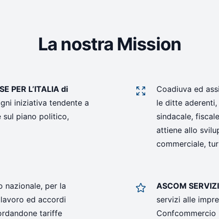
La nostra Mission
PER L’ITALIA di
Coadiuva ed assi
ni iniziativa tendente a
le ditte aderenti,
sul piano politico,
sindacale, fisca
attiene allo svil
commerciale, turi
 nazionale, per la
ASCOM SERVIZI
i lavoro ed accordi
servizi alle imp
rdandone tariffe
Confcommercio Im