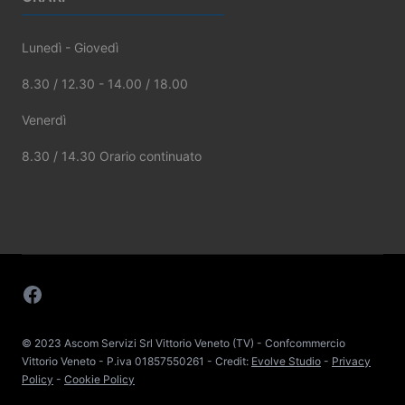
Lunedì - Giovedì
8.30 / 12.30 - 14.00 / 18.00
Venerdì
8.30 / 14.30 Orario continuato
Facebook
© 2023 Ascom Servizi Srl Vittorio Veneto (TV) - Confcommercio
Vittorio Veneto - P.iva 01857550261 - Credit:
Evolve Studio
-
Privacy
Policy
-
Cookie Policy