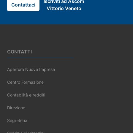
Iscriviti ad Ascom
Contattaci
Vittorio Veneto
Footer
CONTATTI
Apertura Nuove Imprese
Centro Formazione
Contabilità e redditi
Direzione
Segreteria